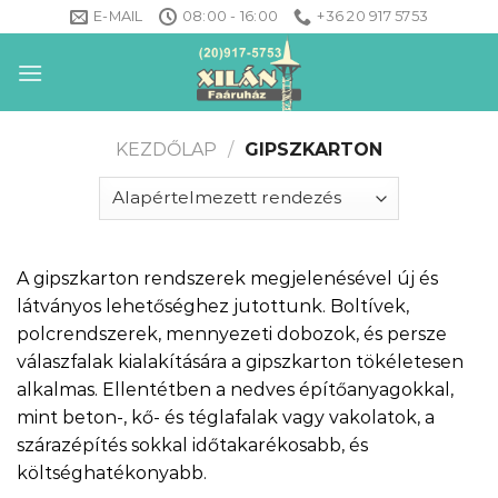
Skip
E-MAIL
08:00 - 16:00
+36 20 917 5753
to
content
KEZDŐLAP
/
GIPSZKARTON
A gipszkarton rendszerek megjelenésével új és
látványos lehetőséghez jutottunk. Boltívek,
polcrendszerek, mennyezeti dobozok, és persze
válaszfalak kialakítására a gipszkarton tökéletesen
alkalmas. Ellentétben a nedves építőanyagokkal,
mint beton-, kő- és téglafalak vagy vakolatok, a
szárazépítés sokkal időtakarékosabb, és
költséghatékonyabb.