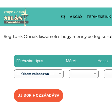
Skip
to
content
AKCIÓ
TERMÉKEINK
Segítünk Önnek kiszámolni, hogy mennyibe fog kerülni 
Fűrészáru típus
Méret
Hossz