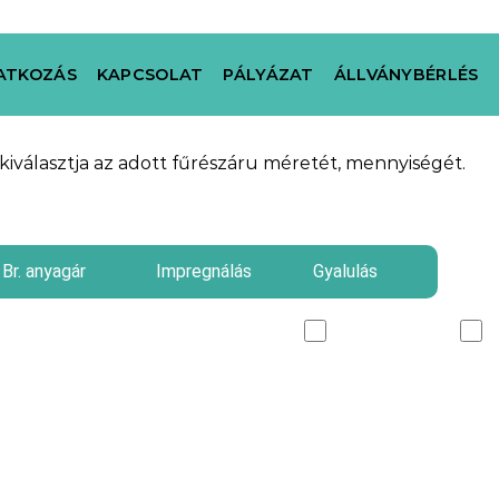
ATKOZÁS
KAPCSOLAT
PÁLYÁZAT
ÁLLVÁNYBÉRLÉS
kiválasztja az adott fűrészáru méretét, mennyiségét.
Br. anyagár
Impregnálás
Gyalulás