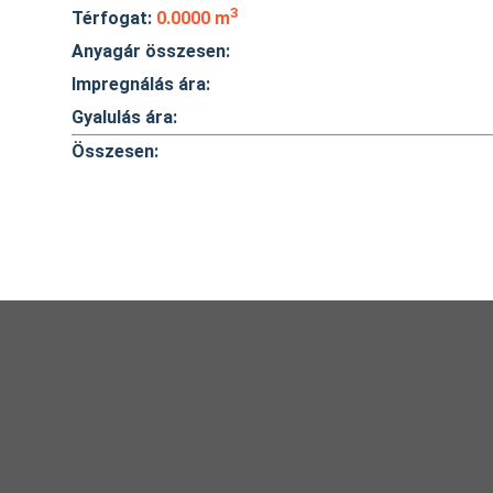
3
Térfogat:
0.0000 m
Anyagár összesen:
Impregnálás ára:
Gyalulás ára:
Összesen: