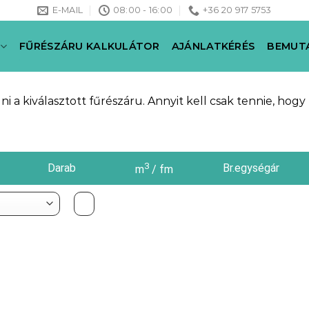
E-MAIL
08:00 - 16:00
+36 20 917 5753
FŰRÉSZÁRU KALKULÁTOR
AJÁNLATKÉRÉS
BEMUT
a kiválasztott fűrészáru. Annyit kell csak tennie, hogy 
3
Darab
Br.egységár
m
/ fm