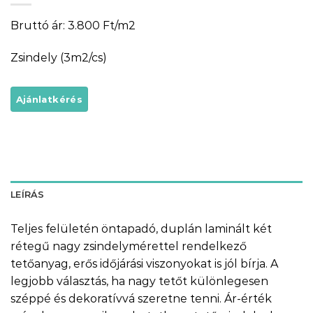
Bruttó ár: 3.800 Ft/m2
Zsindely (3m2/cs)
LEÍRÁS
Teljes felületén öntapadó, duplán laminált két
rétegű nagy zsindelymérettel rendelkező
tetőanyag, erős időjárási viszonyokat is jól bírja. A
legjobb választás, ha nagy tetőt különlegesen
széppé és dekoratívvá szeretne tenni. Ár-érték