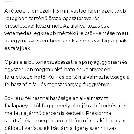
A rétegelt lemezek 1-3 mm vastag falemezek több
rétegben történő összeragasztásával és
préselésével készülnek. Az alakváltozás és a
vetemedés legkisebb mértékűre csökkentése miatt
az egymással szembeni lapok azonos vastagságúak
és fafajúak.
Optimális bútorlapszabászati alapanyag, gyorsan és
egyszerűen megmunkálható és könnyedén
felületkezelhető. Kül- és beltéri alkalmazhatósága a
felhasznált fa-, és ragasztóanyag függvénye.
Sokrétű felhasználhatósága az alkalmazott
faalapanyagtól függ, amely alapján a bútorkészítés
mellett a járműiparban is kedvelt. Présforma
segítségével meghatározott formák alakíthatók ki,
például karfa, szék háttámla. Igény szerint íves