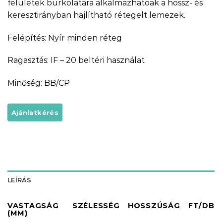
felületek burkolatára alkalmazhatóak a hossz- és
keresztirányban hajlítható rétegelt lemezek.
Felépítés: Nyír minden réteg
Ragasztás: IF – 20 beltéri használat
Minőség: BB/CP
LEÍRÁS
VASTAGSÁG
SZÉLESSÉG
HOSSZÚSÁG
FT/DB
(MM)