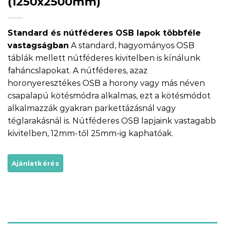
(1250x2500mm)
Standard és nútféderes OSB lapok többféle
vastagságban
A standard, hagyományos OSB
táblák mellett nútféderes kivitelben is kínálunk
faháncslapokat. A nútféderes, azaz
horonyeresztékes OSB a horony vagy más néven
csapalapú kötésmódra alkalmas, ezt a kötésmódot
alkalmazzák gyakran parkettázásnál vagy
téglarakásnál is. Nútféderes OSB lapjaink vastagabb
kivitelben, 12mm-től 25mm-ig kaphatóak.