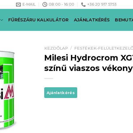
E-MAIL
08:00 - 16:00
+36 20 917 5753
FŰRÉSZÁRU KALKULÁTOR
AJÁNLATKÉRÉS
BEMUT
KEZDŐLAP
/
FESTÉKEK-FELÜLETKEZEL
Milesi Hydrocrom XG
színű viaszos vékony