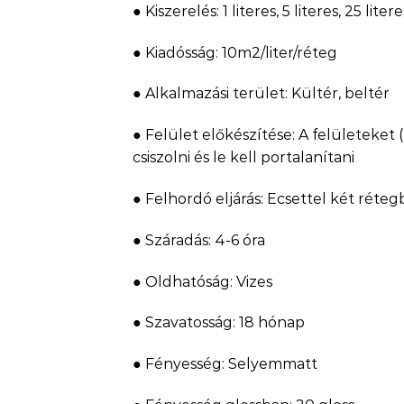
● Kiszerelés: 1 literes, 5 literes, 25 litere
● Kiadósság: 10m2/liter/réteg
● Alkalmazási terület: Kültér, beltér
● Felület előkészítése: A felületeket
csiszolni és le kell portalanítani
● Felhordó eljárás: Ecsettel két réteg
● Száradás: 4-6 óra
● Oldhatóság: Vizes
● Szavatosság: 18 hónap
● Fényesség: Selyemmatt