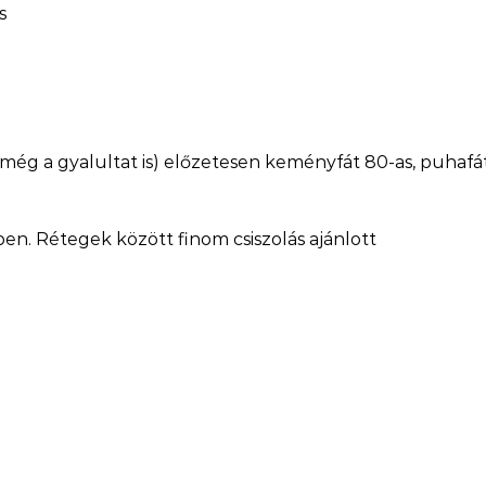
s
 (még a gyalultat is) előzetesen keményfát 80-as, puhafát
ben. Rétegek között finom csiszolás ajánlott