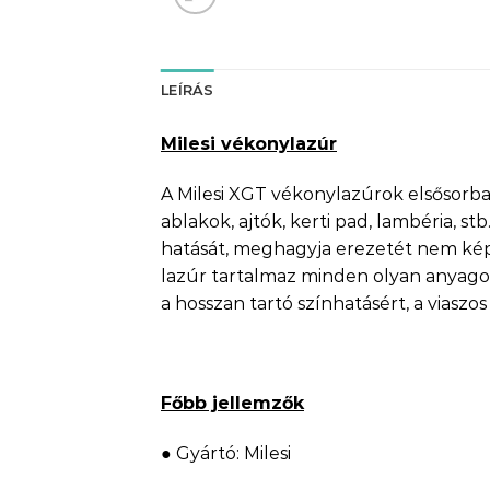
LEÍRÁS
Milesi vékonylazúr
A Milesi XGT vékonylazúrok elsősorban
ablakok, ajtók, kerti pad, lambéria, 
hatását, meghagyja erezetét nem képe
lazúr tartalmaz minden olyan anyag
a hosszan tartó színhatásért, a viasz
Főbb jellemzők
● Gyártó: Milesi