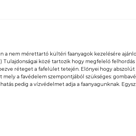
 a nem mérettartó kültéri faanyagok kezelésére ajánlott.
stb.) Tulajdonságai közé tartozik hogy megfelelő felhordá
zve réteget a fafelület tetején. Előnyei hogy abszolút
ot mely a favédelem szempontjából szükséges: gombavé
os hatás pedig a vízvédelmet adja a faanyagunknak. Egys