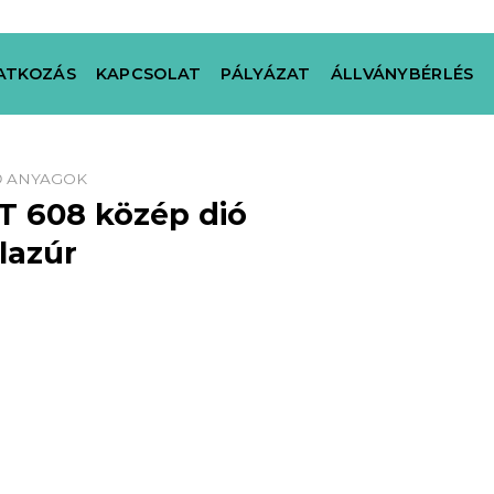
ATKOZÁS
KAPCSOLAT
PÁLYÁZAT
ÁLLVÁNYBÉRLÉS
Ő ANYAGOK
T 608 közép dió
lazúr