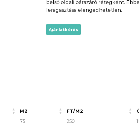
belső oldali párazáró rétegként. Ebbe
leragasztása elengedhetetlen.
M2
FT/M2
75
250
1