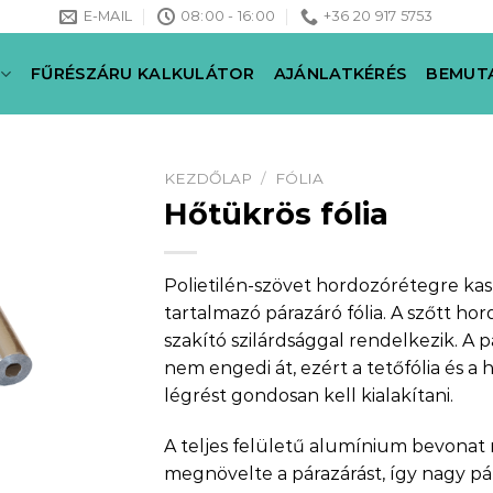
E-MAIL
08:00 - 16:00
+36 20 917 5753
FŰRÉSZÁRU KALKULÁTOR
AJÁNLATKÉRÉS
BEMUT
KEZDŐLAP
/
FÓLIA
Hőtükrös fólia
Polietilén-szövet hordozórétegre ka
tartalmazó párazáró fólia. A szőtt hor
szakító szilárdsággal rendelkezik. A
nem engedi át, ezért a tetőfólia és a 
légrést gondosan kell kialakítani.
A teljes felületű alumínium bevona
megnövelte a párazárást, így nagy pá